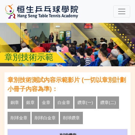
章別技術示範
章別技術測試內容示範影片 (一切以章別計劃
小冊子內容為準)：
銅章
銀章
金章
白金章
鑽章(一)
鑽章(二)
削球金章
削球白金章
削球鑽章