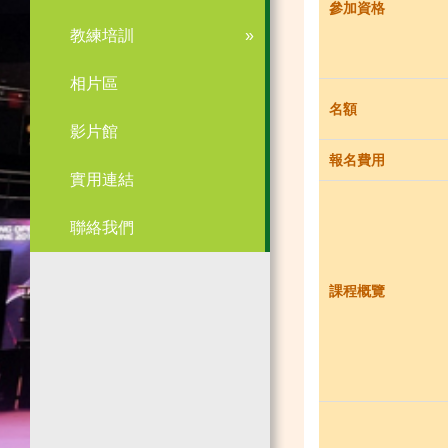
參加資格
教練培訓
相片區
名額
影片館
報名費用
實用連結
聯絡我們
課程概覽