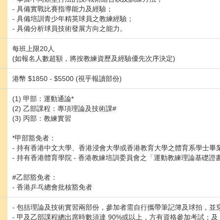
- 具備實戰比賽指導能力及經驗；
- 具備培訓青少年精英球員之教練經驗；
- 具備分析球員技術發展方向之能力。
每班上限20人
(如報名人數超額，將按教練資歷及經驗優先次序決定)
港幣 $1850 - $5500 (視乎報讀部份)
(1) 甲部：運動通論*
(2) 乙部課程：專項理論及技術課#
(3) 丙部：教練實習
*甲部豁免者：
- 持有香港中文大學、香港浸會大學或香港教育大學之體育系學士畢
- 持有香港體育學院 - 香港教練培訓委員會之「運動教練理論基礎證
#乙部豁免者：
- 香港乒乓總會批核豁免者
- 包括理論及技術實習兩部份，參加者需自行攜帶筆記簿及球拍，並
- 甲及乙部課程總出席時數須達 90%或以上，方有資格參加考試；及