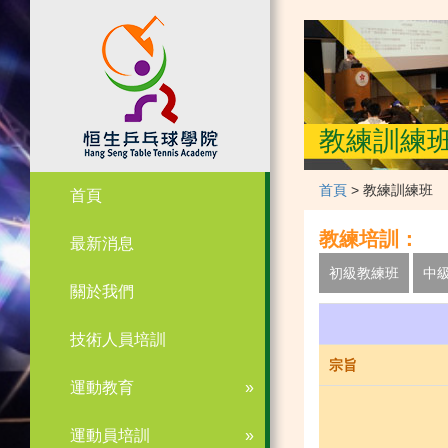
教練訓練
首頁
> 教練訓練班
首頁
教練培訓：
最新消息
初級教練班
中
關於我們
技術人員培訓
宗旨
運動教育
運動員培訓