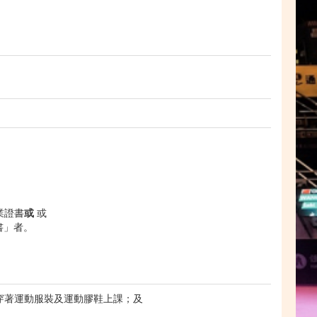
業證書
或
或
書」者。
穿著運動服裝及運動膠鞋上課；及