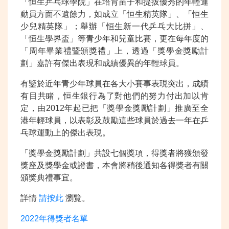
「恒生乒乓球學院」在培育苗子和提拔優秀的年輕運
動員方面不遺餘力，如成立「恒生精英隊」、「恒生
少兒精英隊」；舉辦「恒生新一代乒乓大比拼」、
「恒生學界盃」等青少年和兒童比賽，更在每年度的
「周年畢業禮暨頒獎禮」上，透過「獎學金獎勵計
劃」嘉許有傑出表現和成績優異的年輕球員。
有鑒於近年青少年球員在各大小賽事表現突出，成績
有目共睹，恒生銀行為了對他們的努力付出加以肯
定，由2012年起已把「獎學金獎勵計劃」推廣至全
港年輕球員，以表彰及鼓勵這些球員於過去一年在乒
乓球運動上的傑出表現。
「獎學金獎勵計劃」共設七個獎項，得獎者將獲頒發
獎座及獎學金或證書，本會將稍後通知各得獎者有關
頒獎典禮事宜。
詳情
請按此
瀏覽。
2022年得獎者名單