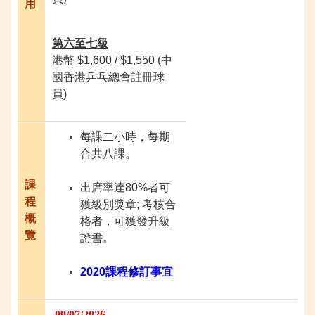
用
第六至七級
港幣 $1,600 / $1,550 (中
國香港乒乓總會註冊球
員)
每課二小時，每期
合共八課。
課
出席率達80%者可
程
獲級別獎章; 考核合
概
格者，可獲發升級
覽
證書。
2020課程修訂事宜
09/07/2026