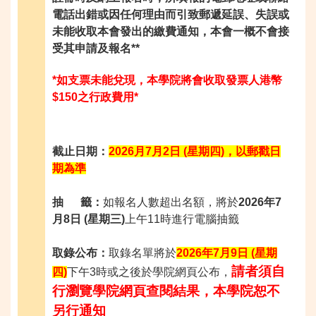
電話出錯或因任何理由而引致郵遞延誤、失誤或
未能收取本會發出的繳費通知，本會一概不會接
受其申請及報名*
*
*
如支票未能兌現，本學院將會收取發票人港幣
$150
之行政費用*
截止日期：
2
026
月7
月2
日 (
星期四)
，以郵戳日
期為準
抽 籤：
如報名人數超出名額，將於
2026
年7
月8
日 (
星期三)
上午11時進行電腦抽籤
取錄公布：
取錄名單將於
2026年7月9日 (星期
請者須自
四)
下午3時或之後於學院網頁公布，
行瀏覽學院網頁查閱結果，本學院恕不
另行通知