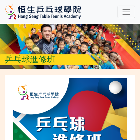
乒乓球進修班