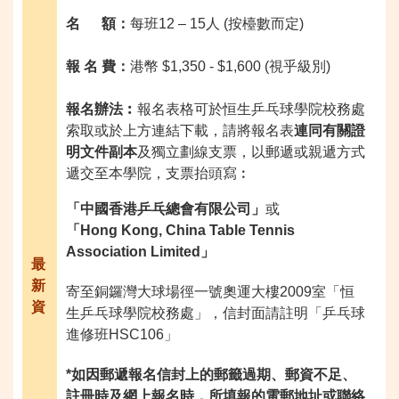
名 額：
每班12 – 15人 (按檯數而定)
報 名 費：
港幣 $1,350 - $1,600 (視乎級別)
報名辦法︰
報名表格可於恒生乒乓球學院校務處
索取或於上方連結下載，請將報名表
連同有關證
明文件副本
及獨立劃線支票，以郵遞或親遞方式
遞交至本學院，支票抬頭寫︰
「中國香港乒乓總會有限公司」
或
「Hong Kong, China Table Tennis
Association Limited
」
最
新
寄至銅鑼灣大球場徑一號奧運大樓2009室「恒
資
生乒乓球學院校務處」，信封面請註明「乒乓球
進修班HSC106」
*
如因郵遞報名信封上的郵籤過期、郵資不足、
註冊時及網上報名時，所填報的電郵地址或聯絡